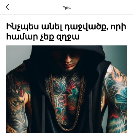
Բլոգ
Ինչպես անել դաջվածք, որի
համար չեք զղջա